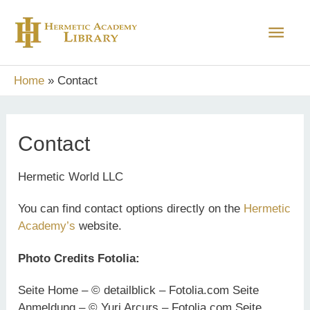
Skip
Main
to
content
Men
Home
Contact
Contact
Hermetic World LLC
You can find contact options directly on the
Hermetic
Academy’s
website.
Photo Credits Fotolia:
Seite Home – © detailblick – Fotolia.com Seite
Anmeldung – © Yuri Arcurs – Fotolia.com Seite