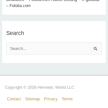
– Fotolia.com
Search
S
e
a
r
c
h
Copyright © 2026 Hermetic World LLC
f
Contact
Sitemap
Privacy
Terms
o